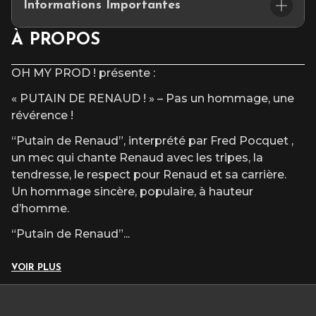
Informations Importantes
de la tournée du spectacle
PUTAIN DE RENAUD
.
Un membre leader et pilier artistique du projet traverse
Placement assis numéroté
À PROPOS
actuellement une épreuve de santé majeure et sera dans
L’accès au site et/ou aux places numérotées n’est pas garanti
l’impossibilité d’assurer ses engagements scéniques pour
après l’heure du début du spectacle.
OH MY PROD ! présente :
une durée indéterminée.
Dans ce contexte humainement prioritaire, la production est
« PUTAIN DE RENAUD ! » – Pas un hommage, une
contrainte d’annuler toutes les représentations prévues.
révérence !
Les billets sont remboursables auprès de votre point de
“Putain de Renaud”, interprété par Fred Pocquet ,
vente, selon les modalités habituelles.
un mec qui chante Renaud avec les tripes, la
Nous remercions le public pour sa compréhension et son
tendresse, le respect pour Renaud et sa carrière.
soutien dans cette situation exceptionnelle.
Un hommage sincère, populaire, à hauteur
d’homme.
La Production
OH MY PROD
“Putain de Renaud”
...
VOIR PLUS