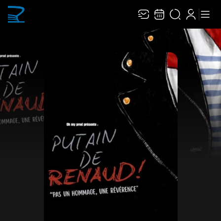
Recevez toute l’actualité en vous abonnant à
Ferme
notre newsletter :
ENVOYER
Rivaj Group traite votre adresse électronique pour la gestion de votre
abonnement à la newsletter de
Narbonne Arena
. Vous pouvez retirer votre
consentement à tout moment. Pour en savoir plus, consultez notre
politique de
protection des données
.