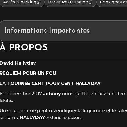
Accès & parking
Bar et Restauration
Consignes de
Informations Importantes
Placement : Assis numéroté
À PROPOS
L’accès au site et/ou aux places numérotées n’est pas garanti après l
David Hallyday
REQUIEM POUR UN FOU
LA TOURNÉE CENT POUR CENT HALLYDAY
En décembre 2017
Johnny
nous quitte, en laissant derri
Idole…
Un seul homme peut revendiquer la légitimité et le talen
le nom «
HALLYDAY »
dans le cœur
...