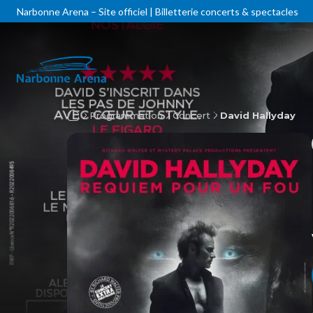
Narbonne Arena – Site officiel | Billetterie concerts & spectacles
Programmation
Concert
David Hallyday