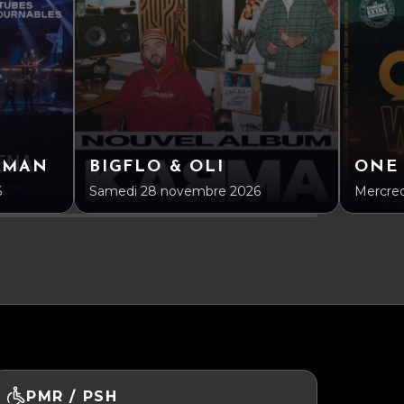
DMAN
BIGFLO & OLI
ONE
6
Samedi 28 novembre 2026
Mercred
PMR / PSH