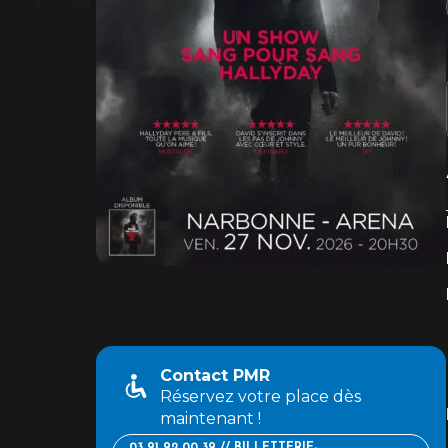
Contact PMR
Réservez votre place dès
maintenant !