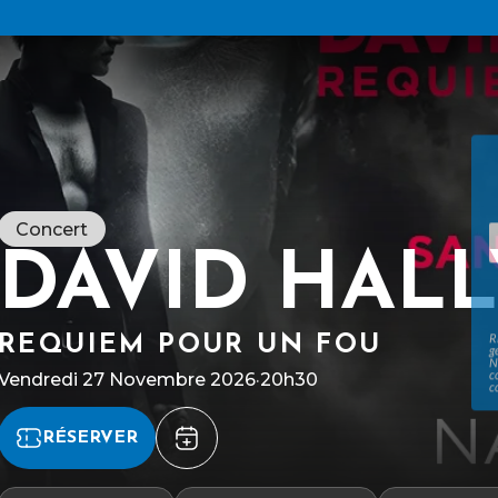
Concert
DAVID HAL
REQUIEM POUR UN FOU
R
g
N
Vendredi 27 Novembre 2026
·
20h30
c
c
RÉSERVER