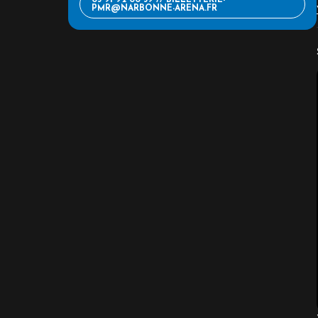
03 91 92 00 39 // BILLETTERIE-
PMR@NARBONNE-ARENA.FR