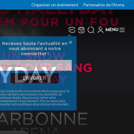
Organiser un événement
Partenaires de l'Arena
MENU
Recevez toute l’actualité en
Fermer
vous abonnant à notre
newsletter :
LYDAY
ENVOYER
ivaj Group traite votre adresse électronique pour la
estion de votre abonnement à la newsletter de
arbonne Arena
. Vous pouvez retirer votre
onsentement à tout moment. Pour en savoir plus,
onsultez notre
politique de protection des données
.