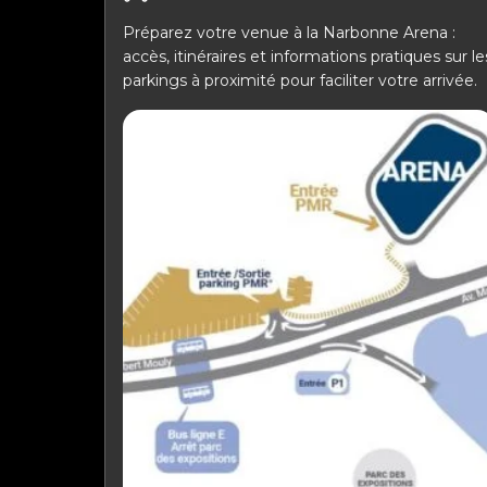
Préparez votre venue à la Narbonne Arena :
accès, itinéraires et informations pratiques sur le
parkings à proximité pour faciliter votre arrivée.