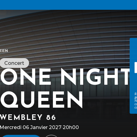
EEN
Concert
ONE NIGHT
QUEEN
R
g
N
c
c
WEMBLEY 86
Mercredi 06 Janvier 2027
·
20h00