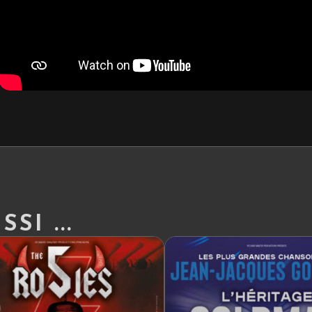
SI ...