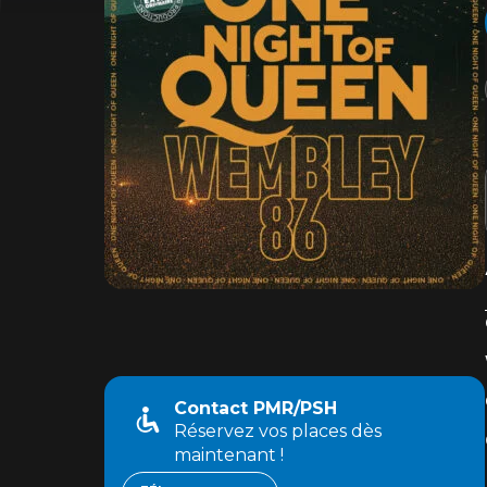
Contact PMR/PSH
Réservez vos places dès
maintenant !