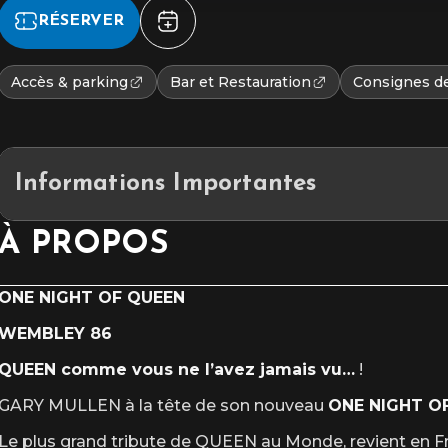
RÉSERVER
Accès & parking
Bar et Restauration
Consignes de
Informations Importantes
Placement assis numéroté
À PROPOS
L’accès au site et/ou aux places numérotées n’est pas garanti après l
ONE NIGHT OF QUEEN
WEMBLEY 86
QUEEN comme vous ne l’avez jamais vu…
!
GARY MULLEN à la tête de son nouveau
ONE NIGHT O
Le plus grand tribute de QUEEN au Monde, revient en F