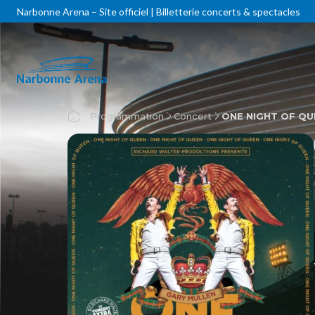
Narbonne Arena – Site officiel | Billetterie concerts & spectacles
Programmation
Concert
ONE NIGHT OF QU