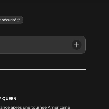
 sécurité
’heure du début du spectacle.
F QUEEN
rance après une tournée Américaine