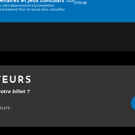
enaires et jeux concours :
Group
de votre abonnement à la newsletter
ut moment. Pour en savoir plus, consultez
TEURS
tre billet ?
urs :