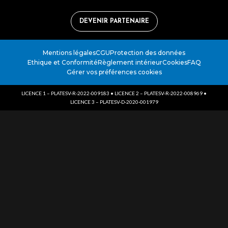
DEVENIR PARTENAIRE
Mentions légales
CGU
Protection des données
Ethique et Conformité
Règlement intérieur
Cookies
FAQ
Gérer vos préférences cookies
LICENCE 1 – PLATESV-R-2022-009183 • LICENCE 2 – PLATESV-R-2022-008969 •
LICENCE 3 – PLATESV-D-2020-001979