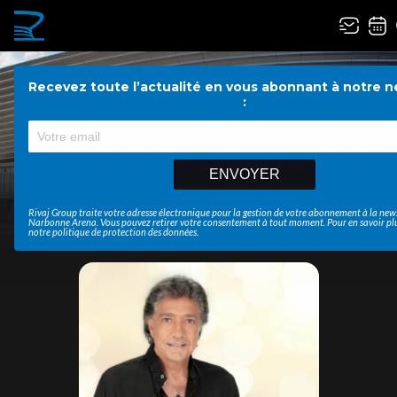
Recevez toute l’actualité en vous abonnant à notre n
:
CONTACTS
PMR&CE
Réservez
SPECTATEURS@RIVAJGROUP.COM SAS : 04
votre place
ENVOYER
dès
maintenant
Rivaj Group traite votre adresse électronique pour la gestion de votre abonnement à la news
Narbonne Arena
. Vous pouvez retirer votre consentement à tout moment. Pour en savoir pl
notre
politique de protection des données
.