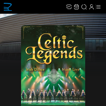
Recevez toute l’actualité en vous abonnant à
Ferme
notre newsletter :
ENVOYER
Rivaj Group traite votre adresse électronique pour la gestion de votre
abonnement à la newsletter de
Narbonne Arena
. Vous pouvez retirer votre
consentement à tout moment. Pour en savoir plus, consultez notre
politique de
protection des données
.