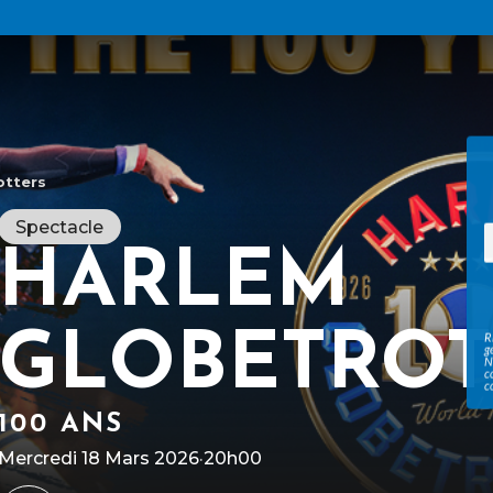
otters
Spectacle
HARLEM
GLOBETROT
R
g
N
c
c
100 ANS
Mercredi 18 Mars 2026
·
20h00