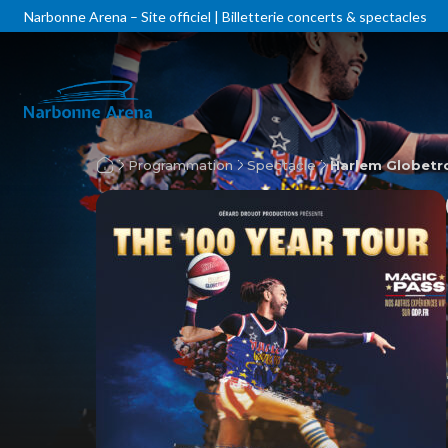
Narbonne Arena – Site officiel | Billetterie concerts & spectacles
Programmation
Spectacle
Harlem Globetr