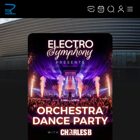
Recevez toute l’actualité en vous abonnant à
Ferme
notre newsletter :
ENVOYER
Rivaj Group traite votre adresse électronique pour la gestion de votre
abonnement à la newsletter de
Narbonne Arena
. Vous pouvez retirer votre
consentement à tout moment. Pour en savoir plus, consultez notre
politique de
protection des données
.