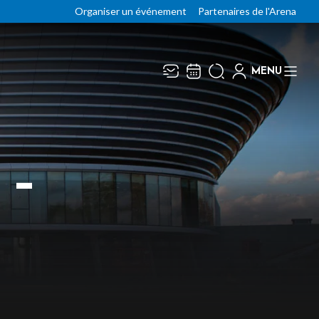
Organiser un événement
Partenaires de l'Arena
MENU
Recevez toute l’actualité en
Fermer
vous abonnant à notre
newsletter :
 –
ENVOYER
ivaj Group traite votre adresse électronique pour
a gestion de votre abonnement à la newsletter de
arbonne Arena
. Vous pouvez retirer votre
onsentement à tout moment. Pour en savoir plus,
onsultez notre
politique de protection des
onnées
.