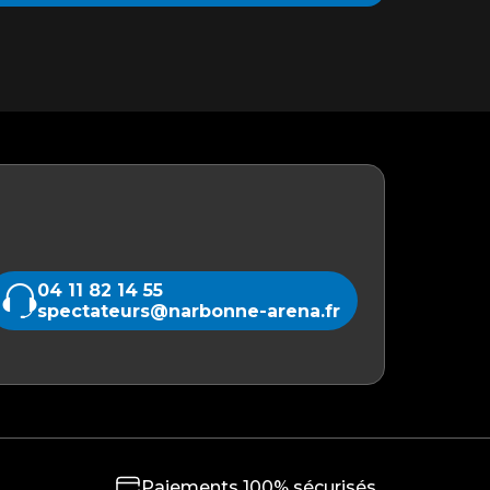
04 11 82 14 55
spectateurs@narbonne-arena.fr
Paiements 100% sécurisés