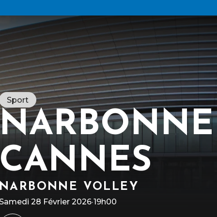
Sport
NARBONNE
CANNES
R
l
N
c
c
d
NARBONNE VOLLEY
Samedi 28 Février 2026
·
19h00