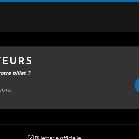
TEURS
tre billet ?
urs :
Billetterie officielle