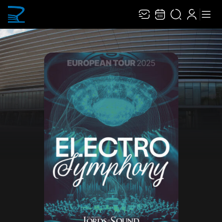
Recevez toute l’actualité en vous abonnant à
Ferme
notre newsletter :
ENVOYER
Rivaj Group traite votre adresse électronique pour la gestion de votre abonnement à
la newsletter de
Narbonne Arena
. Vous pouvez retirer votre consentement à tout
moment. Pour en savoir plus, consultez notre
politique de protection des données
.