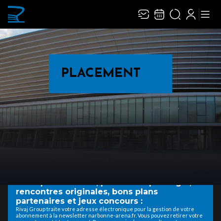
PLACEMENT
MY ARENA
Inscrivez-vous à la newsletter et recevez
les bons plans de Narbonne Arena tout au
long de la saison : préventes exclusives,
tarifs préférentiels, placement privilégié,
rencontres originales, bons plans
partenaires et jeux concours :
Rivaj Group traite votre adresse électronique pour la gestion de votre
abonnement à la newsletter narbonne-arena.fr. Vous pouvez retirer votre